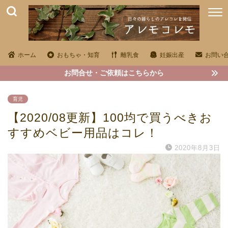
ホーム
おもちゃ・知育
離乳食
妊娠出産
お問い
お問合せ・ご依頼はこちらから
育児
【2020/08更新】100均で買うべきお
すすめベビー用品はコレ！
2020年8月3日