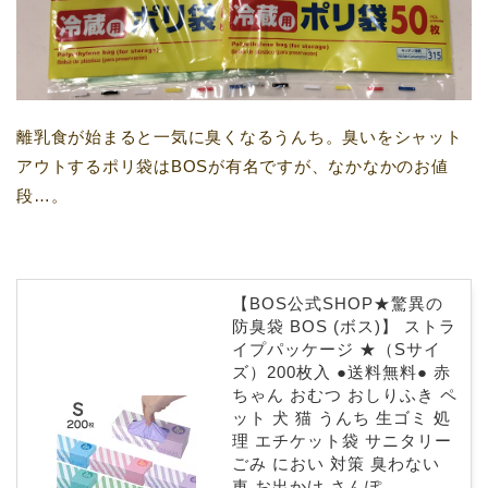
離乳食が始まると一気に臭くなるうんち。臭いをシャット
アウトするポリ袋はBOSが有名ですが、なかなかのお値
段…。
【BOS公式SHOP★驚異の
防臭袋 BOS (ボス)】 ストラ
イプパッケージ ★（Sサイ
ズ）200枚入 ●送料無料● 赤
ちゃん おむつ おしりふき ペ
ット 犬 猫 うんち 生ゴミ 処
理 エチケット袋 サニタリー
ごみ におい 対策 臭わない
車 お出かけ さんぽ