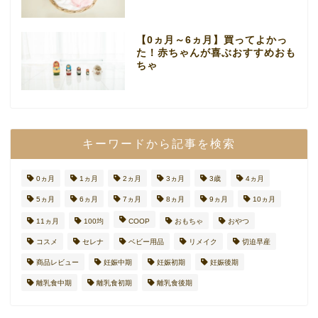
【0ヵ月～6ヵ月】買ってよかっ
た！赤ちゃんが喜ぶおすすめおも
ちゃ
キーワードから記事を検索
0ヵ月
1ヵ月
2ヵ月
3ヵ月
3歳
4ヵ月
5ヵ月
6ヵ月
7ヵ月
8ヵ月
9ヵ月
10ヵ月
11ヵ月
100均
COOP
おもちゃ
おやつ
コスメ
セレナ
ベビー用品
リメイク
切迫早産
商品レビュー
妊娠中期
妊娠初期
妊娠後期
離乳食中期
離乳食初期
離乳食後期