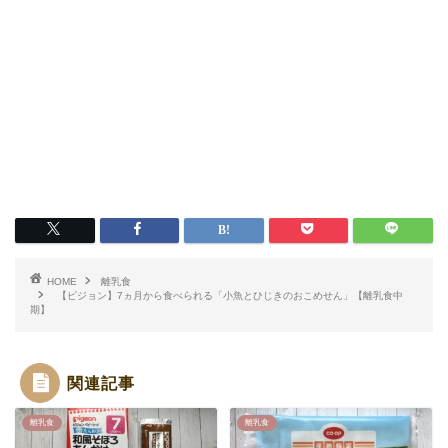
HOME
離乳食
【ピジョン】7ヵ月から食べられる「小魚とひじきのおこめせん」【離乳食中
期】
関連記事
離乳食
離乳食