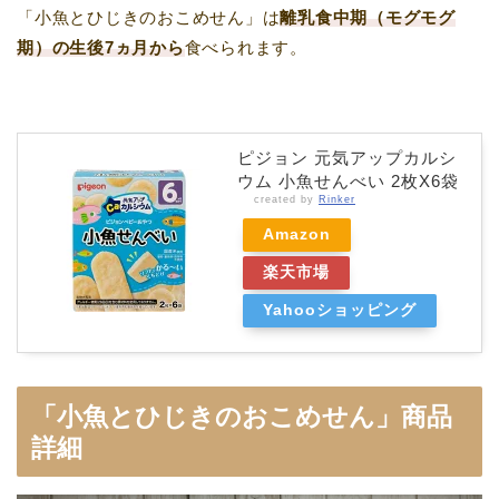
「小魚とひじきのおこめせん」は
離乳食中期（モグモグ
期）の生後7ヵ月から
食べられます。
ピジョン 元気アップカルシ
ウム 小魚せんべい 2枚X6袋
created by
Rinker
Amazon
楽天市場
Yahooショッピング
「
小魚とひじきのおこめせん
」商品
詳細