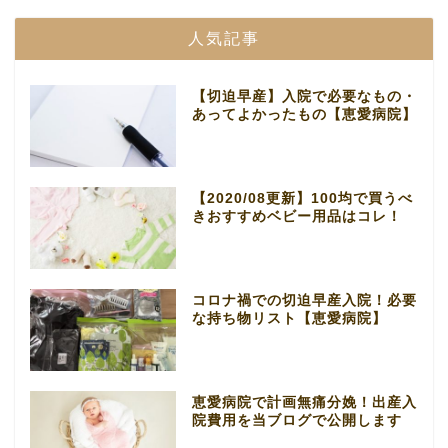
人気記事
【切迫早産】入院で必要なもの・
あってよかったもの【恵愛病院】
【2020/08更新】100均で買うべ
きおすすめベビー用品はコレ！
コロナ禍での切迫早産入院！必要
な持ち物リスト【恵愛病院】
恵愛病院で計画無痛分娩！出産入
院費用を当ブログで公開します