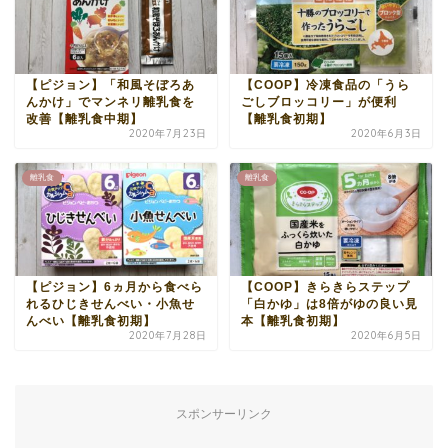
【ピジョン】「和風そぼろあ
【COOP】冷凍食品の「うら
んかけ」でマンネリ離乳食を
ごしブロッコリー」が便利
改善【離乳食中期】
【離乳食初期】
2020年7月23日
2020年6月3日
離乳食
離乳食
【ピジョン】6ヵ月から食べら
【COOP】きらきらステップ
れるひじきせんべい・小魚せ
「白かゆ」は8倍がゆの良い見
んべい【離乳食初期】
本【離乳食初期】
2020年7月28日
2020年6月5日
スポンサーリンク