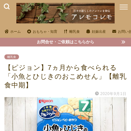
ホーム
おもちゃ・知育
離乳食
妊娠出産
お問い
お問合せ・ご依頼はこちらから
離乳食
【ピジョン】7ヵ月から食べられる
「小魚とひじきのおこめせん」【離乳
食中期】
2020年9月1日