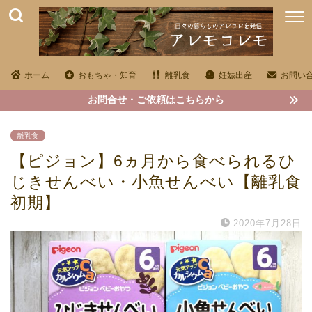
ホーム
おもちゃ・知育
離乳食
妊娠出産
お問い
お問合せ・ご依頼はこちらから
離乳食
【ピジョン】6ヵ月から食べられるひ
じきせんべい・小魚せんべい【離乳食
初期】
2020年7月28日