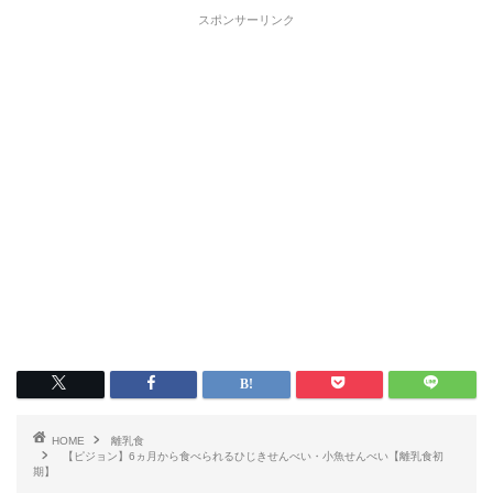
スポンサーリンク
HOME
離乳食
【ピジョン】6ヵ月から食べられるひじきせんべい・小魚せんべい【離乳食初
期】