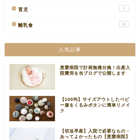
5
育児
31
離乳食
人気記事
恵愛病院で計画無痛分娩！出産入
院費用を当ブログで公開します
【100均】サイズアウトしたベビ
ー服をくるみボタンに簡単リメイ
ク
【切迫早産】入院で必要なもの・
あってよかったもの【恵愛病院】