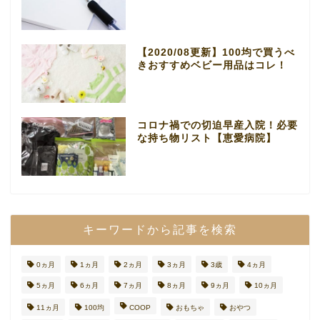
【2020/08更新】100均で買うべ
きおすすめベビー用品はコレ！
コロナ禍での切迫早産入院！必要
な持ち物リスト【恵愛病院】
キーワードから記事を検索
0ヵ月
1ヵ月
2ヵ月
3ヵ月
3歳
4ヵ月
5ヵ月
6ヵ月
7ヵ月
8ヵ月
9ヵ月
10ヵ月
11ヵ月
100均
COOP
おもちゃ
おやつ