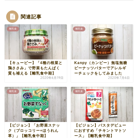
関連記事
離乳食
離乳食
【キューピー】「4種の根菜と
Kanpy（カンピー）無塩無糖
鶏ささみ」で野菜もたんぱく
ピーナッツバターでアレルギ
質も補える【離乳食中期】
ーチェックをしてみました
2020年6月19日
2020年7月6日
離乳食
離乳食
【ピジョン】「お野菜スナッ
【ピジョン】パスタデビュー
ク（ブロッコリー+ほうれん
におすすめ「チキントマトソ
草）」【離乳食中期】
ース」【離乳食中期】